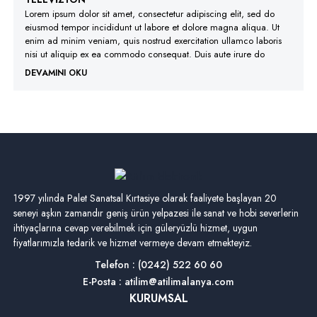
Lorem ipsum dolor sit amet, consectetur adipiscing elit, sed do
eiusmod tempor incididunt ut labore et dolore magna aliqua. Ut
enim ad minim veniam, quis nostrud exercitation ullamco laboris
nisi ut aliquip ex ea commodo consequat. Duis aute irure do
DEVAMINI OKU
1997 yılında Palet Sanatsal Kırtasiye olarak faaliyete başlayan 20
seneyi aşkın zamandır geniş ürün yelpazesi ile sanat ve hobi severlerin
ihtiyaçlarına cevap verebilmek için güleryüzlü hizmet, uygun
fiyatlarımızla tedarik ve hizmet vermeye devam etmekteyiz.
Telefon : (0242) 522 60 60
E-Posta : atilim@atilimalanya.com
KURUMSAL