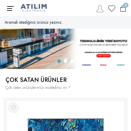
MAĞAZALAR
0
İletişim
atilim@atilimalanya.com
ÇOK SATAN ÜRÜNLER
Çok satan ürünülerimizi incelediniz mi ?