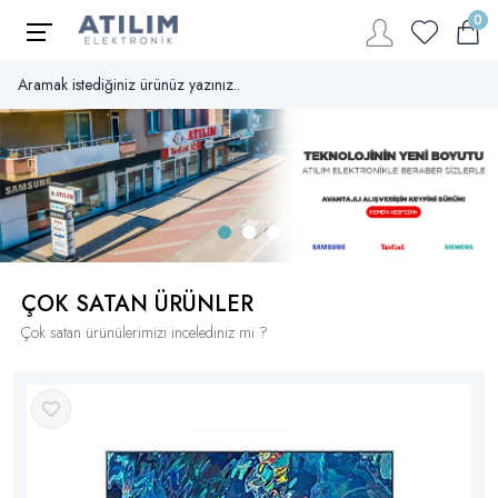
MAĞAZALAR
0
İletişim
atilim@atilimalanya.com
ÇOK SATAN ÜRÜNLER
Çok satan ürünülerimizi incelediniz mi ?