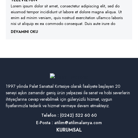
Lorem ipsum dolor sit amet, consectetur adipiscing elit, sed do
eiusmod tempor incididunt ut labore et dolore magna aliqua. Ut
enim ad minim veniam, quis nostrud exercitation ullamco laboris
nisi ut aliquip ex ea commodo consequat. Duis aute irure do
DEVAMINI OKU
1997 yılında Palet Sanatsal Kırtasiye olarak faaliyete başlayan 20
seneyi aşkın zamandır geniş ürün yelpazesi ile sanat ve hobi severlerin
ihtiyaçlarına cevap verebilmek için güleryüzlü hizmet, uygun
fiyatlarımızla tedarik ve hizmet vermeye devam etmekteyiz.
Telefon : (0242) 522 60 60
E-Posta : atilim@atilimalanya.com
KURUMSAL